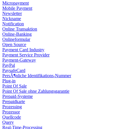
Micropayment
Mobile Payment
Newsletter
Nickname
Notification
Online Transaktion
Online-Banking
Onlineformular
Open Source
Payment Card Industry
Payment Service Provider
Payment-Gateway
PayPal
PaysafeCard
PersÃ¶nliche Identifikations-Nummer
Plug-in
Point Of Sale
Point Of Sale ohne Zahlungsgarantie
Prepaid-Systeme
Prepaidkarte
Prozessing
Prozessor
Quellcode
Query
Real-Time-Processing