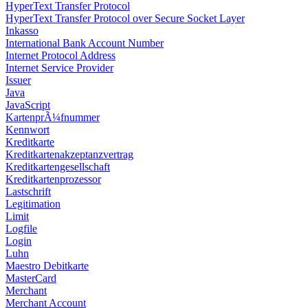
HyperText Transfer Protocol
HyperText Transfer Protocol over Secure Socket Layer
Inkasso
International Bank Account Number
Internet Protocol Address
Internet Service Provider
Issuer
Java
JavaScript
KartenprÃ¼fnummer
Kennwort
Kreditkarte
Kreditkartenakzeptanzvertrag
Kreditkartengesellschaft
Kreditkartenprozessor
Lastschrift
Legitimation
Limit
Logfile
Login
Luhn
Maestro Debitkarte
MasterCard
Merchant
Merchant Account