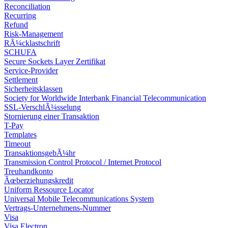
Reconciliation
Recurring
Refund
Risk-Management
RÃ¼cklastschrift
SCHUFA
Secure Sockets Layer Zertifikat
Service-Provider
Settlement
Sicherheitsklassen
Society for Worldwide Interbank Financial Telecommunication
SSL-VerschlÃ¼sselung
Stornierung einer Transaktion
T-Pay
Templates
Timeout
TransaktionsgebÃ¼hr
Transmission Control Protocol / Internet Protocol
Treuhandkonto
Ãœberziehungskredit
Uniform Ressource Locator
Universal Mobile Telecommunications System
Vertrags-Unternehmens-Nummer
Visa
Visa Electron