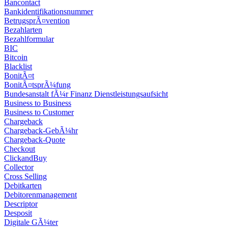
Bancontact
Bankidentifikationsnummer
BetrugsprÃ¤vention
Bezahlarten
Bezahlformular
BIC
Bitcoin
Blacklist
BonitÃ¤t
BonitÃ¤tsprÃ¼fung
Bundesanstalt fÃ¼r Finanz Dienstleistungsaufsicht
Business to Business
Business to Customer
Chargeback
Chargeback-GebÃ¼hr
Chargeback-Quote
Checkout
ClickandBuy
Collector
Cross Selling
Debitkarten
Debitorenmanagement
Descriptor
Desposit
Digitale GÃ¼ter