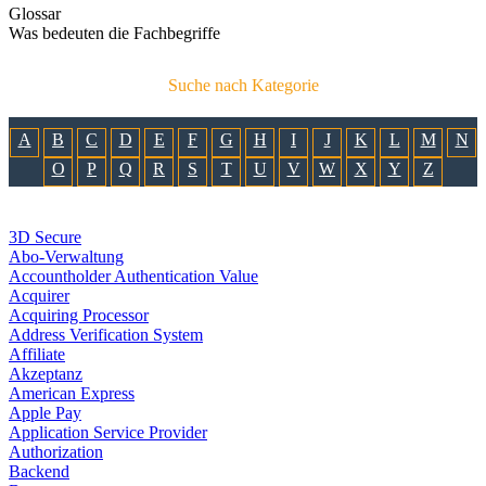
Glossar
Was bedeuten die Fachbegriffe
Suche nach Kategorie
A
B
C
D
E
F
G
H
I
J
K
L
M
N
O
P
Q
R
S
T
U
V
W
X
Y
Z
3D Secure
Abo-Verwaltung
Accountholder Authentication Value
Acquirer
Acquiring Processor
Address Verification System
Affiliate
Akzeptanz
American Express
Apple Pay
Application Service Provider
Authorization
Backend