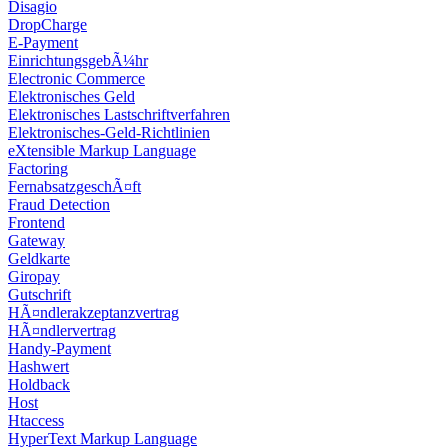
Disagio
DropCharge
E-Payment
EinrichtungsgebÃ¼hr
Electronic Commerce
Elektronisches Geld
Elektronisches Lastschriftverfahren
Elektronisches-Geld-Richtlinien
eXtensible Markup Language
Factoring
FernabsatzgeschÃ¤ft
Fraud Detection
Frontend
Gateway
Geldkarte
Giropay
Gutschrift
HÃ¤ndlerakzeptanzvertrag
HÃ¤ndlervertrag
Handy-Payment
Hashwert
Holdback
Host
Htaccess
HyperText Markup Language