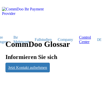
re
Ihr
Control
Fallstudien
Company
ngen
CommDoo Glossar
Mehrwert
Center
Informieren Sie sich
CommDoo
Jetzt Kontakt aufnehmen
Glossar
Informieren Sie sich