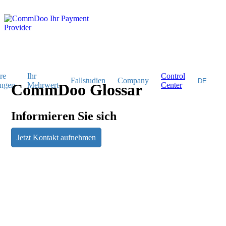
re
Ihr
Control
Fallstudien
Company
ngen
CommDoo Glossar
Mehrwert
Center
Informieren Sie sich
CommDoo
Jetzt Kontakt aufnehmen
Glossar
Informieren Sie sich