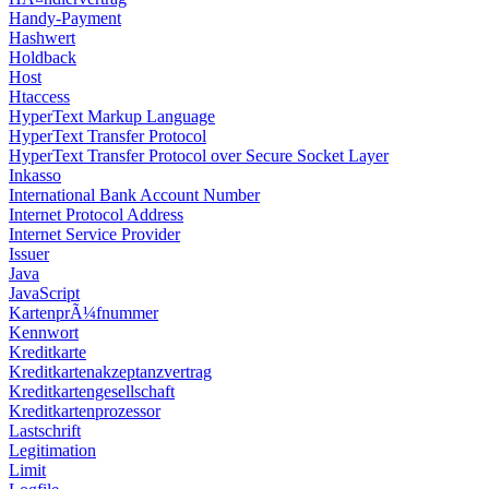
Handy-Payment
Hashwert
Holdback
Host
Htaccess
HyperText Markup Language
HyperText Transfer Protocol
HyperText Transfer Protocol over Secure Socket Layer
Inkasso
International Bank Account Number
Internet Protocol Address
Internet Service Provider
Issuer
Java
JavaScript
KartenprÃ¼fnummer
Kennwort
Kreditkarte
Kreditkartenakzeptanzvertrag
Kreditkartengesellschaft
Kreditkartenprozessor
Lastschrift
Legitimation
Limit