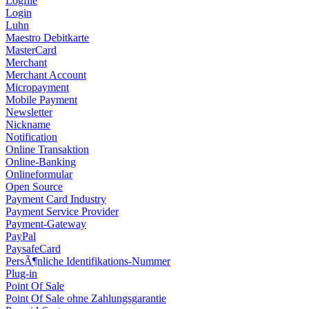
Logfile
Login
Luhn
Maestro Debitkarte
MasterCard
Merchant
Merchant Account
Micropayment
Mobile Payment
Newsletter
Nickname
Notification
Online Transaktion
Online-Banking
Onlineformular
Open Source
Payment Card Industry
Payment Service Provider
Payment-Gateway
PayPal
PaysafeCard
PersÃ¶nliche Identifikations-Nummer
Plug-in
Point Of Sale
Point Of Sale ohne Zahlungsgarantie