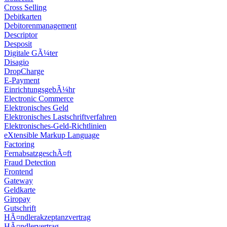
Cross Selling
Debitkarten
Debitorenmanagement
Descriptor
Desposit
Digitale GÃ¼ter
Disagio
DropCharge
E-Payment
EinrichtungsgebÃ¼hr
Electronic Commerce
Elektronisches Geld
Elektronisches Lastschriftverfahren
Elektronisches-Geld-Richtlinien
eXtensible Markup Language
Factoring
FernabsatzgeschÃ¤ft
Fraud Detection
Frontend
Gateway
Geldkarte
Giropay
Gutschrift
HÃ¤ndlerakzeptanzvertrag
HÃ¤ndlervertrag