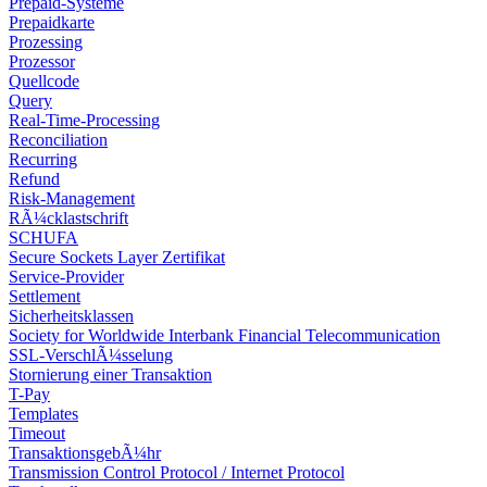
Prepaid-Systeme
Prepaidkarte
Prozessing
Prozessor
Quellcode
Query
Real-Time-Processing
Reconciliation
Recurring
Refund
Risk-Management
RÃ¼cklastschrift
SCHUFA
Secure Sockets Layer Zertifikat
Service-Provider
Settlement
Sicherheitsklassen
Society for Worldwide Interbank Financial Telecommunication
SSL-VerschlÃ¼sselung
Stornierung einer Transaktion
T-Pay
Templates
Timeout
TransaktionsgebÃ¼hr
Transmission Control Protocol / Internet Protocol