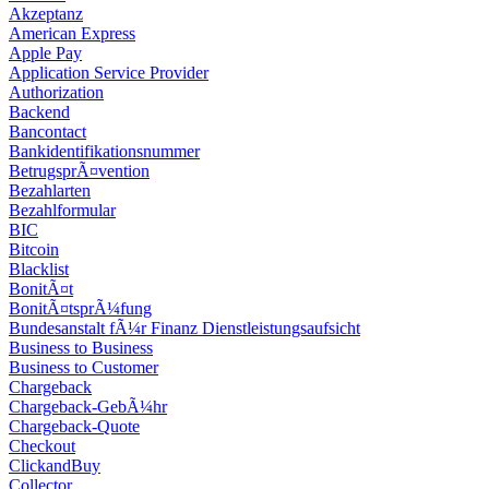
Akzeptanz
American Express
Apple Pay
Application Service Provider
Authorization
Backend
Bancontact
Bankidentifikationsnummer
BetrugsprÃ¤vention
Bezahlarten
Bezahlformular
BIC
Bitcoin
Blacklist
BonitÃ¤t
BonitÃ¤tsprÃ¼fung
Bundesanstalt fÃ¼r Finanz Dienstleistungsaufsicht
Business to Business
Business to Customer
Chargeback
Chargeback-GebÃ¼hr
Chargeback-Quote
Checkout
ClickandBuy
Collector