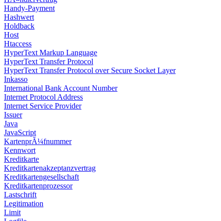
Handy-Payment
Hashwert
Holdback
Host
Htaccess
HyperText Markup Language
HyperText Transfer Protocol
HyperText Transfer Protocol over Secure Socket Layer
Inkasso
International Bank Account Number
Internet Protocol Address
Internet Service Provider
Issuer
Java
JavaScript
KartenprÃ¼fnummer
Kennwort
Kreditkarte
Kreditkartenakzeptanzvertrag
Kreditkartengesellschaft
Kreditkartenprozessor
Lastschrift
Legitimation
Limit