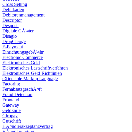
Cross Selling
Debitkarten
Debitorenmanagement
Descriptor
Desposit
Digitale GÃ¼ter
Disagio
DropCharge
E-Payment
EinrichtungsgebÃ¼hr
Electronic Commerce
Elektronisches Geld
Elektronisches Lastschriftverfahren
Elektronisches-Geld-Richtlinien
eXtensible Markup Language
Factoring
FernabsatzgeschÃ¤ft
Fraud Detection
Frontend
Gateway
Geldkarte
Giropay
Gutschrift
HÃ¤ndlerakzeptanzvertrag
HÃ¤ndlervertrag