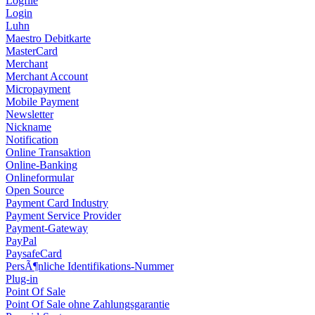
Logfile
Login
Luhn
Maestro Debitkarte
MasterCard
Merchant
Merchant Account
Micropayment
Mobile Payment
Newsletter
Nickname
Notification
Online Transaktion
Online-Banking
Onlineformular
Open Source
Payment Card Industry
Payment Service Provider
Payment-Gateway
PayPal
PaysafeCard
PersÃ¶nliche Identifikations-Nummer
Plug-in
Point Of Sale
Point Of Sale ohne Zahlungsgarantie