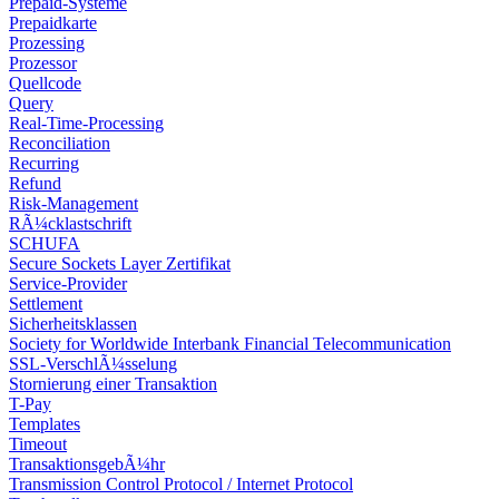
Prepaid-Systeme
Prepaidkarte
Prozessing
Prozessor
Quellcode
Query
Real-Time-Processing
Reconciliation
Recurring
Refund
Risk-Management
RÃ¼cklastschrift
SCHUFA
Secure Sockets Layer Zertifikat
Service-Provider
Settlement
Sicherheitsklassen
Society for Worldwide Interbank Financial Telecommunication
SSL-VerschlÃ¼sselung
Stornierung einer Transaktion
T-Pay
Templates
Timeout
TransaktionsgebÃ¼hr
Transmission Control Protocol / Internet Protocol