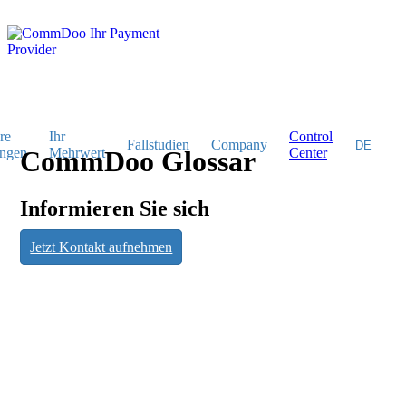
re
Ihr
Control
Fallstudien
Company
ngen
CommDoo Glossar
Mehrwert
Center
Informieren Sie sich
CommDoo
Jetzt Kontakt aufnehmen
Glossar
Informieren Sie sich