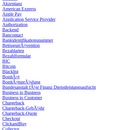
Akzeptanz
American Express
Apple Pay
Application Service Provider
Authorization
Backend
Bancontact
Bankidentifikationsnummer
BetrugsprÃ¤vention
Bezahlarten
Bezahlformular
BIC
Bitcoin
Blacklist
BonitÃ¤t
BonitÃ¤tsprÃ¼fung
Bundesanstalt fÃ¼r Finanz Dienstleistungsaufsicht
Business to Business
Business to Customer
Chargeback
Chargeback-GebÃ¼hr
Chargeback-Quote
Checkout
ClickandBuy
Collector