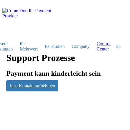
sere
Ihr
Control
Fallstudien
Company
sungen
Mehrwert
Center
Support Prozesse
Support
Payment kann kinderleicht sein
Jetzt Kontakt aufnehmen
Prozesse
Payment kann